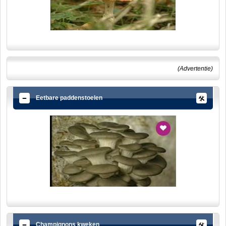
(Advertentie)
Eetbare paddenstoelen
Champignons kweken